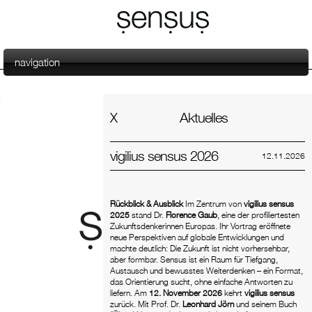
navigation
Aktuelles
X
vigilius sensus 2026
12.11.2026
Rückblick & Ausblick
Im Zentrum von
vigilius sensus
2025
stand Dr.
Florence Gaub
, eine der profiliertesten
Zukunftsdenkerinnen Europas. Ihr Vortrag eröffnete
neue Perspektiven auf globale Entwicklungen und
machte deutlich: Die Zukunft ist nicht vorhersehbar,
aber formbar. Sensus ist ein Raum für Tiefgang,
Austausch und bewusstes Weiterdenken – ein Format,
das Orientierung sucht, ohne einfache Antworten zu
liefern. Am
12.
November 2026
kehrt
vigilius sensus
zurück. Mit Prof. Dr.
Leonhard Jörn
und seinem Buch