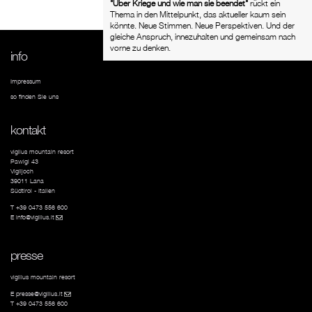
"
Ü
ber Kriege und wie man sie beendet"
rückt ein
Thema in den Mittelpunkt, das aktueller kaum sein
könnte. Neue Stimmen. Neue Perspektiven. Und der
gleiche Anspruch, innezuhalten und gemeinsam nach
vorne zu denken.
info
Impressum
so finden Sie uns
kontakt
vigilus mountain resort
Pawigl 43
Vigiljoch
39011 Lana
Südtirol - Italien
T +39 0473 556 600
E
info@vigilius.it
(link sends e-mail)
presse
vigilius mountain resort
E
presse@vigilius.it
(link sends e-mail)
T +39 0473 556 600